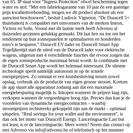
van 65. IP staat voor “Ingress Protection” ofwel bescherming tegen
water en stof. “Met een fabrieksgarantie van 10 jaar én een gunstige
prijs-kwaliteitverhouding, mogen we dit product absoluut als een
aanwinst beschouwen”, besluit Ludovic Vigneron. “De Duracell 5+
thuisbatterij is compatibel met omvormers van de merken Imeon,
Victron en Solis. Vooral met dit laatste merk heeft Advenso al
duizenden gezinnen gelukkig gemaakt. Dit laat hen nu toe om het
rendement op hun zonnepanelen te optimaliseren en honderden
euro’s te besparen.” Duracell EV-lader en Duracell Smart App
Tegelijkertijd start de uitrol van de Duracell lader voor elektrische
wagens, uitgerust met 4 verschillende functies die ervoor zorgen dat
de eigen zonneproductie maximaal benut wordt. In combinatie met
de Duracell Smart App wordt het helemaal interessant. De slimme
technologie speelt namelijk autonoom in op de actuele
energieprijzen. Zo ontstaat er een kruisbestuiving tussen zowel
opslag, verbruik als de productie van eigen groene stroom. Kortom
de app stuurt alle apparatuur zodanig aan dat een maximale
energiebesparing mogelijk is. Inkopen wanneer de prijzen laag zijn,
verkopen wanneer de vergoedingen hoog zijn. Precies dan kan je de
voordelen van dynamische energiecontracten – waarbij
stroomprijzen rechtstreeks gekoppeld zijn aan de markt – optimaal
uitspelen. “Real savings for your wallet and the environment”, is
dan ook het motto van Duracell Energy. Lanceringsactie Last but
not least, is er de lanceringsactie. Meer weten? Neem dan contact op
met Advenso via info@advenso.be of telefonisch op het nummer