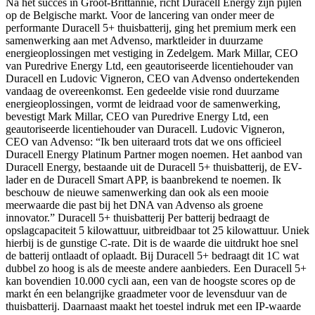
Na het succes in Groot-Brittannië, richt Duracell Energy zijn pijlen
op de Belgische markt. Voor de lancering van onder meer de
performante Duracell 5+ thuisbatterij, ging het premium merk een
samenwerking aan met Advenso, marktleider in duurzame
energieoplossingen met vestiging in Zedelgem. Mark Millar, CEO
van Puredrive Energy Ltd, een geautoriseerde licentiehouder van
Duracell en Ludovic Vigneron, CEO van Advenso ondertekenden
vandaag de overeenkomst. Een gedeelde visie rond duurzame
energieoplossingen, vormt de leidraad voor de samenwerking,
bevestigt Mark Millar, CEO van Puredrive Energy Ltd, een
geautoriseerde licentiehouder van Duracell. Ludovic Vigneron,
CEO van Advenso: “Ik ben uiteraard trots dat we ons officieel
Duracell Energy Platinum Partner mogen noemen. Het aanbod van
Duracell Energy, bestaande uit de Duracell 5+ thuisbatterij, de EV-
lader en de Duracell Smart APP, is baanbrekend te noemen. Ik
beschouw de nieuwe samenwerking dan ook als een mooie
meerwaarde die past bij het DNA van Advenso als groene
innovator.” Duracell 5+ thuisbatterij Per batterij bedraagt de
opslagcapaciteit 5 kilowattuur, uitbreidbaar tot 25 kilowattuur. Uniek
hierbij is de gunstige C-rate. Dit is de waarde die uitdrukt hoe snel
de batterij ontlaadt of oplaadt. Bij Duracell 5+ bedraagt dit 1C wat
dubbel zo hoog is als de meeste andere aanbieders. Een Duracell 5+
kan bovendien 10.000 cycli aan, een van de hoogste scores op de
markt én een belangrijke graadmeter voor de levensduur van de
thuisbatterij. Daarnaast maakt het toestel indruk met een IP-waarde