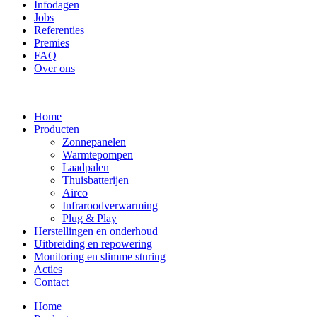
Infodagen
Jobs
Referenties
Premies
FAQ
Over ons
Home
Producten
Zonnepanelen
Warmtepompen
Laadpalen
Thuisbatterijen
Airco
Infraroodverwarming
Plug & Play
Herstellingen en onderhoud
Uitbreiding en repowering
Monitoring en slimme sturing
Acties
Contact
Home